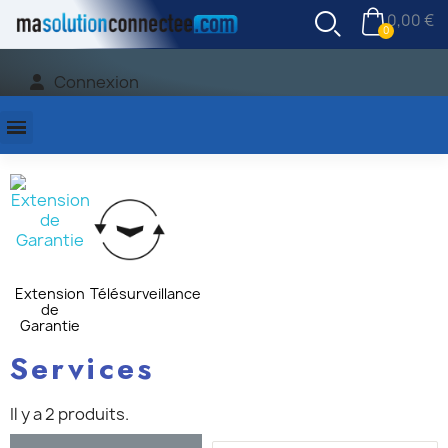
0,00 €
Connexion
Extension
Télésurveillance
de
Garantie
Services
Il y a 2 produits.