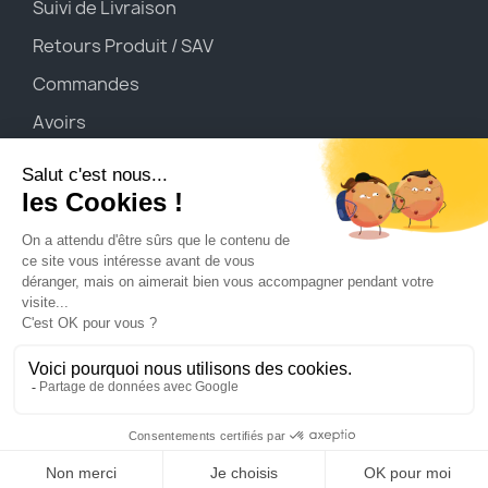
Suivi de Livraison
Retours Produit / SAV
Commandes
Avoirs
Adresses
Mes SIM M2M
Moyens de paiements
© 2025 MaSolutionConnectée.com By No-Nc ELEC