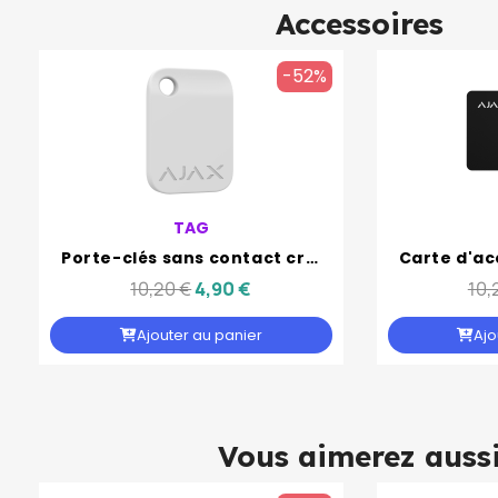
Accessoires
-52%
TAG
Porte-clés sans contact crypté pour clavier KeyPad Plus : Ajax TAG
10,20 €
4,90 €
10,
Ajouter au panier
Ajo
Vous aimerez auss