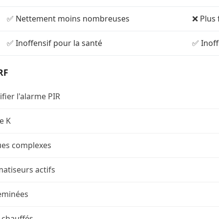
✅ Nettement moins nombreuses
❌ Plus
✅ Inoffensif pour la santé
✅ Inoff
RF
fier l'alarme PIR
e K
ques complexes
matiseurs actifs
heminées
x chauffés