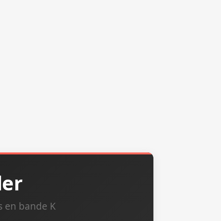
ler
s en bande K