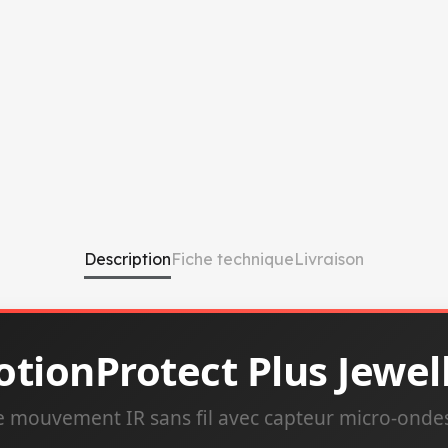
Description
Fiche technique
Livraison
tionProtect Plus Jewel
e mouvement IR sans fil avec capteur micro-onde