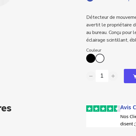
●
NVR UNV
Détecteur de mouvement
●
NVR AJAX
avertit le propriétaire 
au bureau. Conçu pour l
éclairage scintillant, é
Couleur
res
Avis C
Nos Clie
disent ;