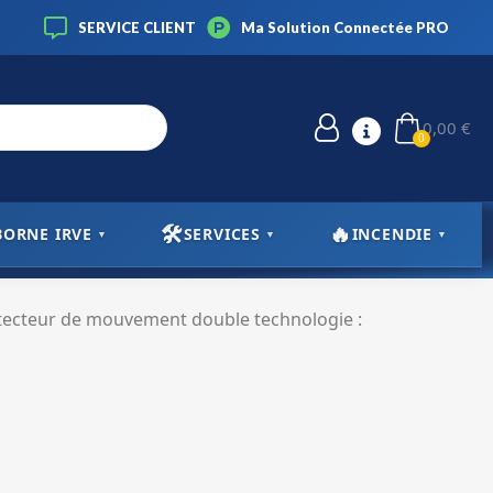
SERVICE CLIENT
Ma Solution Connectée PRO
0,00 €
🛠️
🔥
BORNE IRVE
SERVICES
INCENDIE
▼
▼
▼
🆕 NOUVEAU
ecteur de mouvement double technologie :
Formules SIM M2M MULTI
KIT Vidéo-Surveillance
Accessoires
Répéteur WIFI
▸
▸
▸
À la carte
mules au choix
Voix • Data • Combinées
yé 12 mois