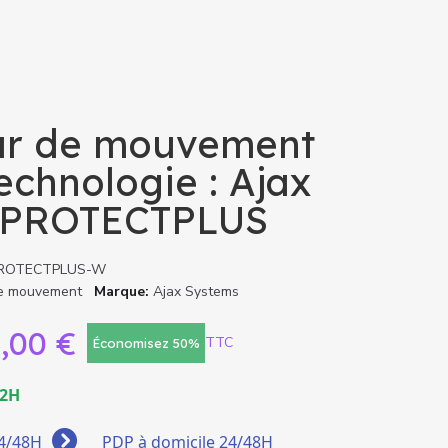
abonnement • Sans engagement
-opérateurs
rture France & Europe
Aspirateurs Robots
▸
tible IoT
ur de mouvement
s, télémétrie, supervision
echnologie : Ajax
PROTECTPLUS
Choisir ma formule →
PROTECTPLUS-W
de mouvement
Marque
Ajax Systems
,00 €
TTC
Économisez 50%
72H
24/48H
PDP à domicile 24/48H