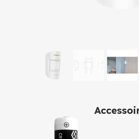
●
Vision Couleur Nocturne WISE-ISP
●
Caméras AJAX
●
Gamme ECO Uniarch UNV
Accessoi