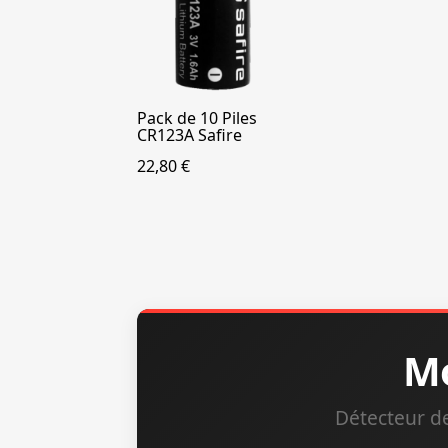
Pack de 10 Piles
APERÇU
CR123A Safire
22,80 €
Mo
Détecteur d