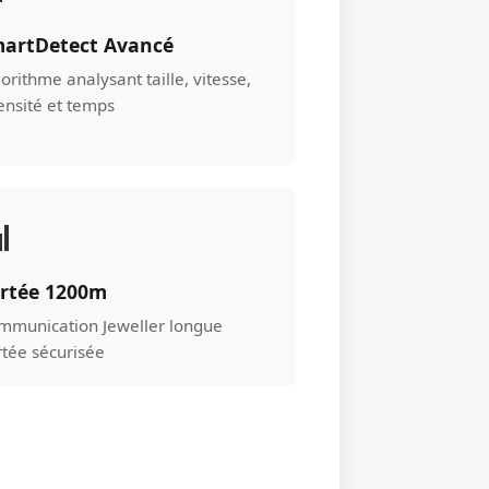
artDetect Avancé
orithme analysant taille, vitesse,
ensité et temps

rtée 1200m
mmunication Jeweller longue
rtée sécurisée