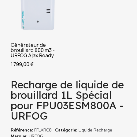
Générateur de
APERÇU
brouillard 800 m3 -
URFOG Ajax Ready
1 799,00 €
Recharge de liquide de
brouillard 1L Spécial
pour FPU03ESM800A -
URFOG
Référence
FFLXRC8
Catégorie
Liquide Recharge
Marque
URFOG