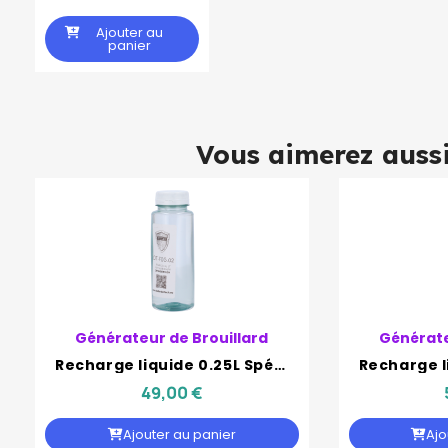
Ajouter au
panier
Vous aimerez auss
Générateur de Brouillard
Générate
Recharge liquide 0.25L Spécial pour 100m3 - Defendertech
49,00 €
Ajouter au panier
Ajo