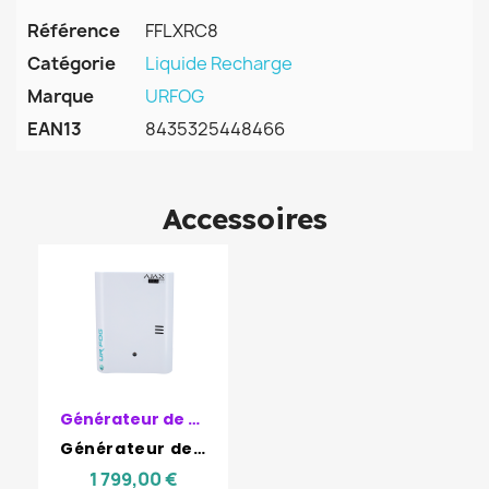
Référence
FFLXRC8
Catégorie
Liquide Recharge
Marque
URFOG
EAN13
8435325448466
Accessoires
Générateur de Brouillard
Générateur de brouillard 800 m3 - URFOG Ajax Ready
1 799,00 €