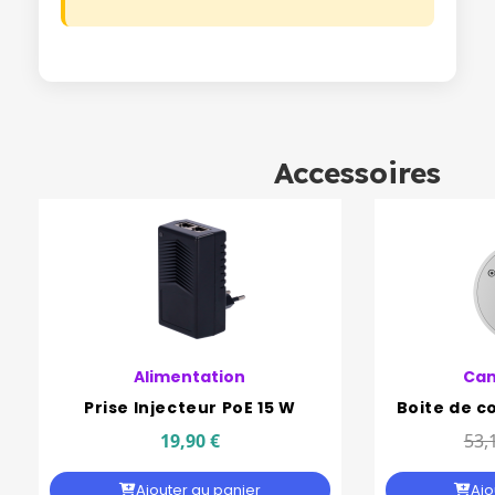
Accessoires
Alimentation
Cam
Prise Injecteur PoE 15 W
19,90 €
53,
Ajouter au panier
Ajo