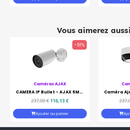
Vous aimerez auss
-51%
Caméras AJAX
Cam
CAMÉRA IP Bullet - AJAX 5MP OBJ 2.8MM IR35M IP65
237,00 €
116,13 €
237,
Ajouter au panier
Ajo