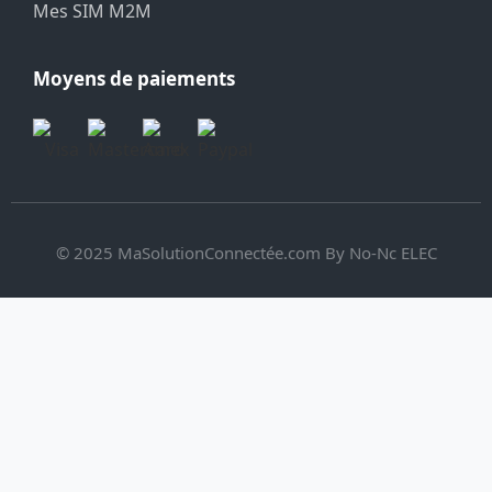
Mes SIM M2M
Moyens de paiements
© 2025 MaSolutionConnectée.com By No-Nc ELEC