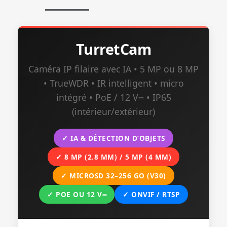
TurretCam
Caméra IP filaire avec IA • 5 MP ou 8 MP
• TrueWDR • IR intelligent • micro
intégré • PoE / 12 V⎓ • IP65
(intérieur/extérieur)
✓ IA & DÉTECTION D’OBJETS
✓ 8 MP (2.8 MM) / 5 MP (4 MM)
✓ MICROSD 32–256 GO (V30)
✓ POE OU 12 V⎓
✓ ONVIF / RTSP