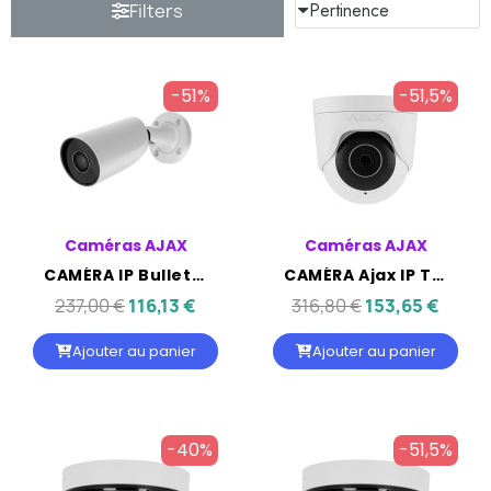
Filters
-51%
-51,5%
Caméras AJAX
Caméras AJAX
CAMÉRA IP Bullet - AJAX 5MP OBJ 2.8MM IR35M IP65
CAMÉRA Ajax IP Turret - AJAX 8MP OBJ 2.8MM IR35M IP65
237,00 €
116,13 €
316,80 €
153,65 €
Ajouter au panier
Ajouter au panier
-40%
-51,5%