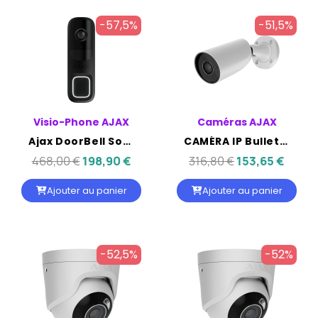
-57,5%
-51,5%
Visio-Phone AJAX
Caméras AJAX
Ajax DoorBell Sonnette vidéo 4 MP avec IA intégrée - NOIR
CAMÉRA IP Bullet - AJAX 8MP OBJ 2.8MM IR35M IP65
468,00 €
198,90 €
316,80 €
153,65 €
Ajouter au panier
Ajouter au panier
-52,5%
-52%