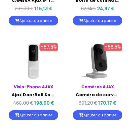
CAMÉRA Ajax IP Turret - AJAX 5MP OBJ 2.8MM IR35M IP65
Boite de connexions Pour les caméras Bullet, Dôme et Turret de Ajax
237,00 €
116,13 €
53,14 €
24,97 €
Ajouter au panier
Ajouter au panier
-57,5%
-56,5%
Visio-Phone AJAX
Caméras AJAX
Ajax DoorBell Sonnette vidéo 4 MP avec IA intégrée - Blanche
Caméra de surveillance intérieure avec Wi-Fi, détecteur de mouvement PIR et IA intégrée - AJAX IndoorCam
468,00 €
198,90 €
391,20 €
170,17 €
Ajouter au panier
Ajouter au panier