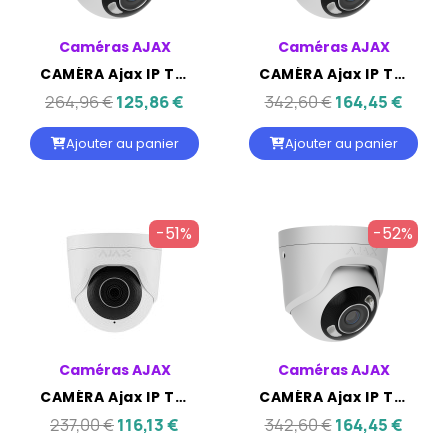
Caméras AJAX
Caméras AJAX
CAMÉRA Ajax IP Turret éclairage hybride - AJAX 5MP OBJ 2.8MM IR50M IP65
CAMÉRA Ajax IP Turret éclairage hybride - AJAX 8MP OBJ 2.8MM IR50M IP65
264,96 €
125,86 €
342,60 €
164,45 €
Ajouter au panier
Ajouter au panier
-51%
-52%
Caméras AJAX
Caméras AJAX
CAMÉRA Ajax IP Turret - AJAX 5MP OBJ 4MM IR35M IP65
CAMÉRA Ajax IP Turret éclairage hybride - AJAX 8MP OBJ 4MM IR50M IP65
237,00 €
116,13 €
342,60 €
164,45 €