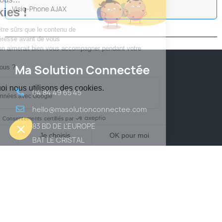
Visio-Phone AJAX
Ma Solution Connectée
04 84 49 65 45
hello@masolutionconnectee.com
83 BD DE L'EUROPE
BAT LE CRISTAL
13127 VITROLLES
Qui Sommes Nous ?
Mentions Légales
Conditions Générales de Vente